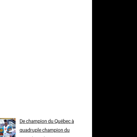
De champion du Québec à
quadruple champion du