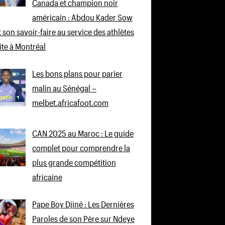
Canada et champion noir
américain : Abdou Kader Sow
 son savoir-faire au service des athlètes
lite à Montréal
Les bons plans pour parier
malin au Sénégal –
melbet.africafoot.com
CAN 2025 au Maroc : Le guide
complet pour comprendre la
plus grande compétition
africaine
Pape Boy Djiné : Les Dernières
Paroles de son Père sur Ndeye