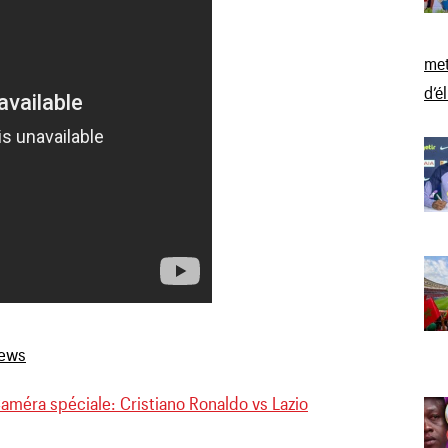
met
d’é
améra spéciale: Cristiano Ronaldo vs Lazio