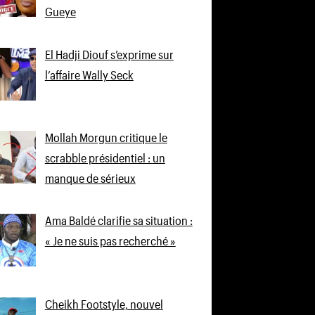
Gueye
El Hadji Diouf s’exprime sur
l’affaire Wally Seck
Mollah Morgun critique le
scrabble présidentiel : un
manque de sérieux
Ama Baldé clarifie sa situation :
« Je ne suis pas recherché »
Cheikh Footstyle, nouvel