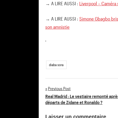
→ A LIRE AUSSI :
Liverpool – Caméra 
→ A LIRE AUSSI :
Simone Gbagbo brise
son amnistie
'
diaba sora
Previous Post
Navigation
Real Madrid : Le vestiaire remonté aprè
départs de Zidane et Ronaldo ?
de
Laisser un commentaire
l’article