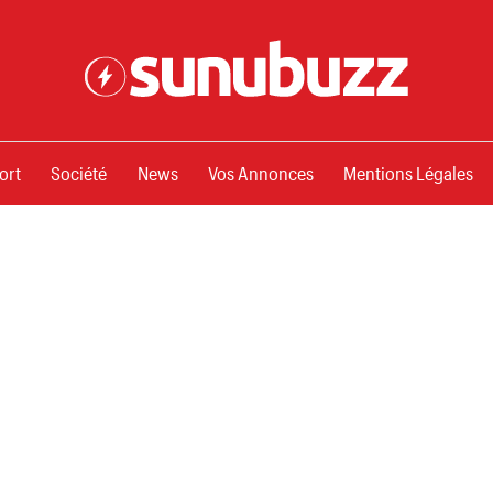
ssements
ort
Société
News
Vos Annonces
Mentions Légales