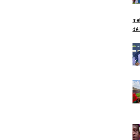
met
d’é