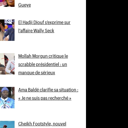
Gueye
El Hadji Diouf s’exprime sur
l’affaire Wally Seck
Mollah Morgun critique le
scrabble présidentiel : un
manque de sérieux
Ama Baldé clarifie sa situation :
« Je ne suis pas recherché »
Cheikh Footstyle, nouvel