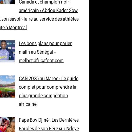
Canada et champion noir
américain : Abdou Kader Sow
 son savoir-faire au service des athlètes
lite à Montréal
Les bons plans pour parier
malin au Sénégal –
melbet.africafoot.com
CAN 2025 au Maroc : Le guide
complet pour comprendre la
plus grande compétition
africaine
Pape Boy Djiné : Les Dernières
Paroles de son Père sur Ndeye