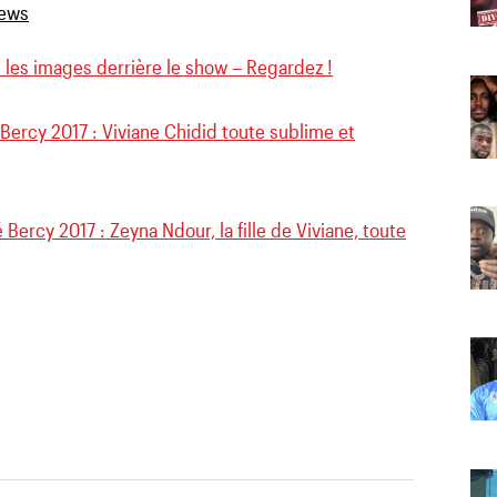
: les images derrière le show – Regardez !
 Bercy 2017 : Viviane Chidid toute sublime et
 Bercy 2017 : Zeyna Ndour, la fille de Viviane, toute