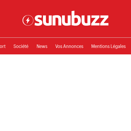
ssements
ort
Société
News
Vos Annonces
Mentions Légales