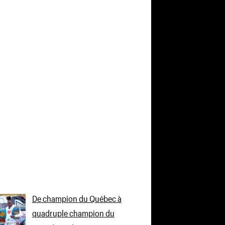
De champion du Québec à
quadruple champion du