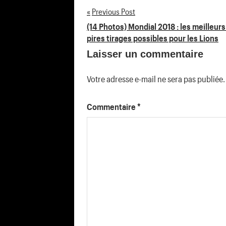
Previous Post
Navigation
(14 Photos) Mondial 2018 : les meilleurs
pires tirages possibles pour les Lions
de
Laisser un commentaire
l’article
Votre adresse e-mail ne sera pas publiée.
Commentaire
*