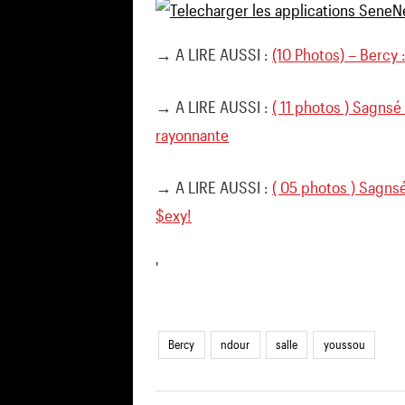
→ A LIRE AUSSI :
(10 Photos) – Bercy 
→ A LIRE AUSSI :
( 11 photos ) Sagnsé
rayonnante
→ A LIRE AUSSI :
( 05 photos ) Sagnsé
$exy!
'
Bercy
ndour
salle
youssou