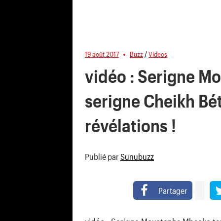
19 août 2017
Buzz
/
Videos
vidéo : Serigne M
serigne Cheikh Bét
révélations !
Publié par
Sunubuzz
Partager