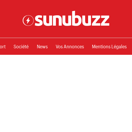
ssements
ort
Société
News
Vos Annonces
Mentions Légales