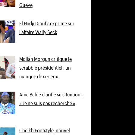
Gueye
El Hadji Diouf s’exprime sur
l’affaire Wally Seck
Mollah Morgun critique le
scrabble présidentiel : un
manque de sérieux
Ama Baldé clarifie sa situation :
« Je ne suis pas recherché »
Cheikh Footstyle, nouvel