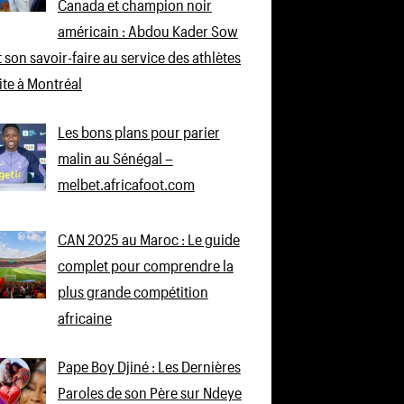
Canada et champion noir
américain : Abdou Kader Sow
 son savoir-faire au service des athlètes
lite à Montréal
Les bons plans pour parier
malin au Sénégal –
melbet.africafoot.com
CAN 2025 au Maroc : Le guide
complet pour comprendre la
plus grande compétition
africaine
Pape Boy Djiné : Les Dernières
Paroles de son Père sur Ndeye