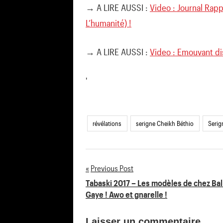
→ A LIRE AUSSI :
Video : Journal Rap
L’humanité) !
→ A LIRE AUSSI :
Video : Emouvant di
'
révélations
serigne Cheikh Béthio
Seri
Previous Post
Navigation
Tabaski 2017 – Les modèles de chez Bal
Gaye ! Awo et gnarelle !
de
Laisser un commentaire