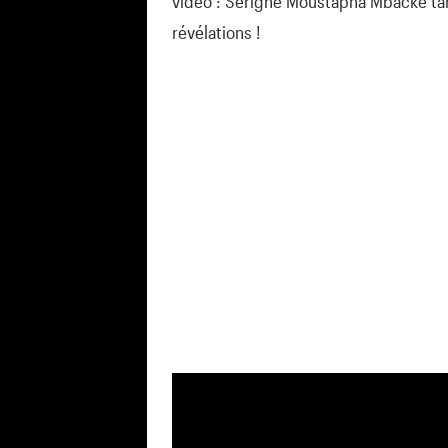
vidéo : Serigne Moustapha Mbacke tan
révélations !