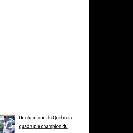
De champion du Québec à
quadruple champion du