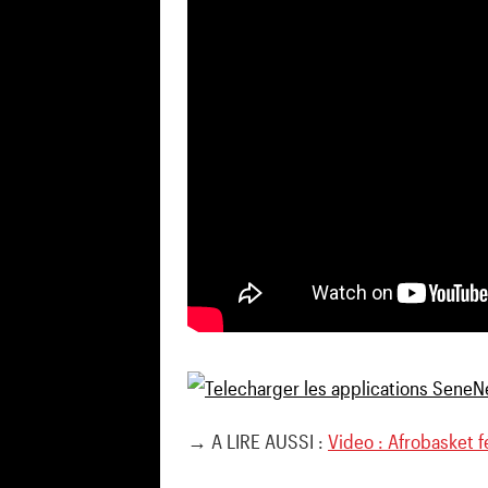
→ A LIRE AUSSI :
Video : Afrobasket f