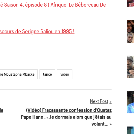
pé Saison 4, épisode 8 ( Afrique, Le Béberceau De
scours de Serigne Saliou en 1995 !
gne Moustapha Mbacke
tance
vidéo
Next Post
la
(Vidéo) Fracassante confession d’Oustaz
Pape Hann : « Je dormais alors que j’étais au
volant… »