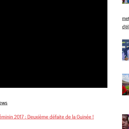
met
d’é
éminin 2017 : Deuxième défaite de la Guinée !