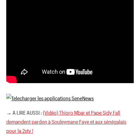
→ A LIRE AUSSI :
(Vidéo) Thioro Mbar et Pape Sidy Fall
demandent pardon à Souleymane Faye et aux sénégalais
pour la 2stv !