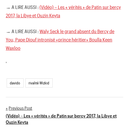
→ A LIRE AUSSI :
(Vidéo) – Les « vérités » de Patin sur bercy
2017, la Libye et Ouzin Keyta
→ A LIRE AUSSI :
Waly Seck le grand absent du Bercy de
You, Pape Diouf intronisé «prince héritier» Boulla Keen
Waxloo
'
davido
rivalité Wizkid
Previous Post
Navigation
(Vidéo) – Les « vérités » de Patin sur bercy 2017, la Libye et
Ouzin Keyta
de