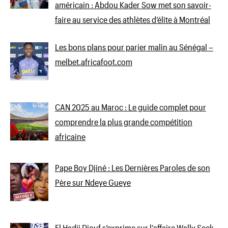
américain : Abdou Kader Sow met son savoir-
faire au service des athlètes d’élite à Montréal
Les bons plans pour parier malin au Sénégal –
melbet.africafoot.com
CAN 2025 au Maroc : Le guide complet pour
comprendre la plus grande compétition
africaine
Pape Boy Djiné : Les Dernières Paroles de son
Père sur Ndeye Gueye
El Hadji Diouf s’exprime sur l’affaire Wally Seck