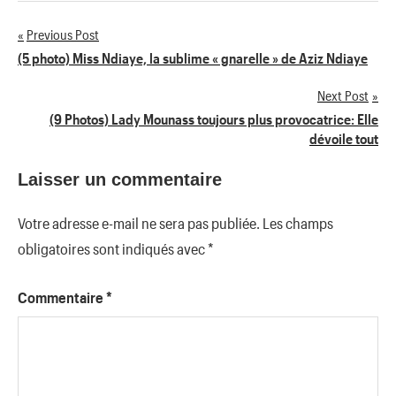
Previous Post
Navigation
(5 photo) Miss Ndiaye, la sublime « gnarelle » de Aziz Ndiaye
de
Next Post
(9 Photos) Lady Mounass toujours plus provocatrice: Elle
l’article
dévoile tout
Laisser un commentaire
Votre adresse e-mail ne sera pas publiée.
Les champs
obligatoires sont indiqués avec
*
Commentaire
*