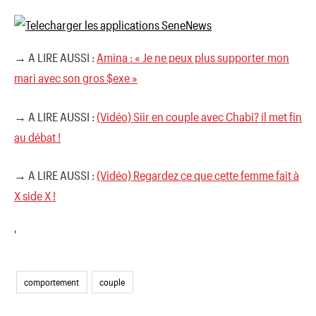
→ A LIRE AUSSI :
Amina : « Je ne peux plus supporter mon
mari avec son gros $exe »
→ A LIRE AUSSI :
(Vidéo) Siir en couple avec Chabi? il met fin
au débat !
→ A LIRE AUSSI :
(Vidéo) Regardez ce que cette femme fait à
X side X !
'
comportement
couple