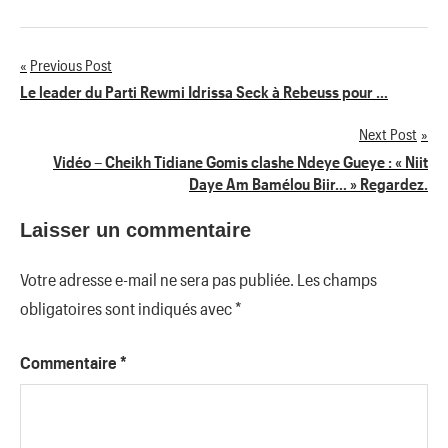
Previous Post
Navigation
Le leader du Parti Rewmi Idrissa Seck à Rebeuss pour …
de
Next Post
Vidéo – Cheikh Tidiane Gomis clashe Ndeye Gueye : « Niit
l’article
Daye Am Bamélou Biir… » Regardez.
Laisser un commentaire
Votre adresse e-mail ne sera pas publiée.
Les champs
obligatoires sont indiqués avec
*
Commentaire
*