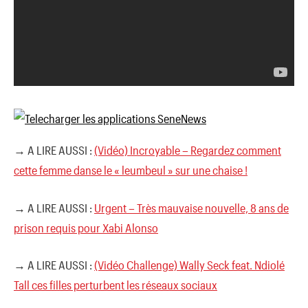
→ A LIRE AUSSI :
(Vidéo) Incroyable – Regardez comment
cette femme danse le « leumbeul » sur une chaise !
→ A LIRE AUSSI :
Urgent – Très mauvaise nouvelle, 8 ans de
prison requis pour Xabi Alonso
→ A LIRE AUSSI :
(Vidéo Challenge) Wally Seck feat. Ndiolé
Tall ces filles perturbent les réseaux sociaux