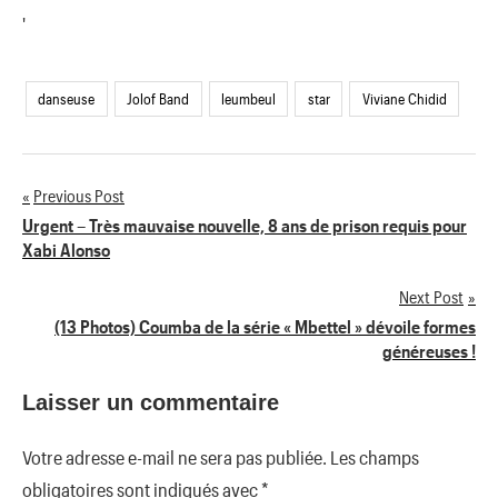
'
danseuse
Jolof Band
leumbeul
star
Viviane Chidid
Previous Post
Navigation
Urgent – Très mauvaise nouvelle, 8 ans de prison requis pour
Xabi Alonso
de
Next Post
l’article
(13 Photos) Coumba de la série « Mbettel » dévoile formes
généreuses !
Laisser un commentaire
Votre adresse e-mail ne sera pas publiée.
Les champs
obligatoires sont indiqués avec
*