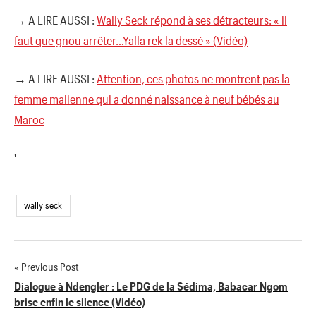
→ A LIRE AUSSI :
Wally Seck répond à ses détracteurs: « il
faut que gnou arrêter…Yalla rek la dessé » (Vidéo)
→ A LIRE AUSSI :
Attention, ces photos ne montrent pas la
femme malienne qui a donné naissance à neuf bébés au
Maroc
'
wally seck
Previous Post
Navigation
Dialogue à Ndengler : Le PDG de la Sédima, Babacar Ngom
brise enfin le silence (Vidéo)
de