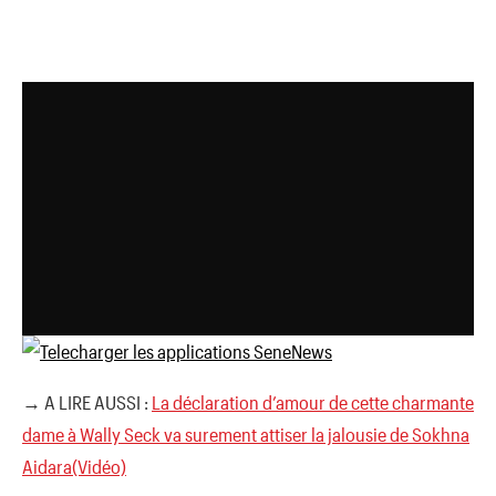
→ A LIRE AUSSI :
La déclaration d’amour de cette charmante
dame à Wally Seck va surement attiser la jalousie de Sokhna
Aidara(Vidéo)