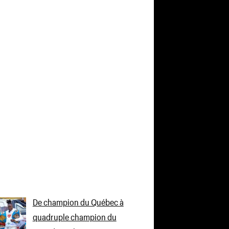
De champion du Québec à
quadruple champion du