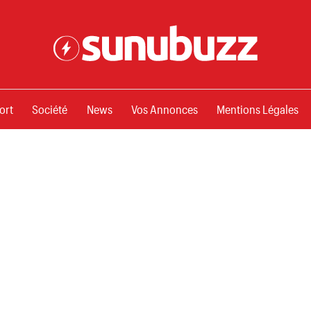
ssements
ort
Société
News
Vos Annonces
Mentions Légales