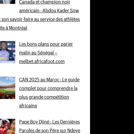
Canada et champion noir
américain : Abdou Kader Sow
 son savoir-faire au service des athlètes
lite à Montréal
Les bons plans pour parier
malin au Sénégal –
melbet.africafoot.com
CAN 2025 au Maroc : Le guide
complet pour comprendre la
plus grande compétition
africaine
Pape Boy Djiné : Les Dernières
Paroles de son Père sur Ndeye