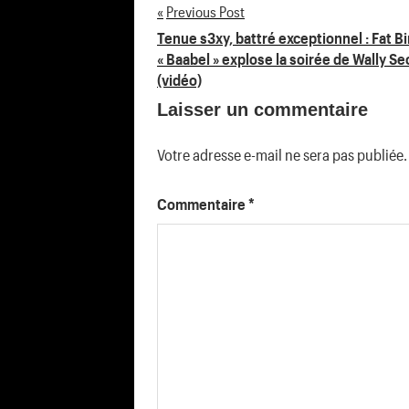
Previous Post
Navigation
Tenue s3xy, battré exceptionnel : Fat B
« Baabel » explose la soirée de Wally Se
de
(vidéo)
Laisser un commentaire
l’article
Votre adresse e-mail ne sera pas publiée.
Commentaire
*