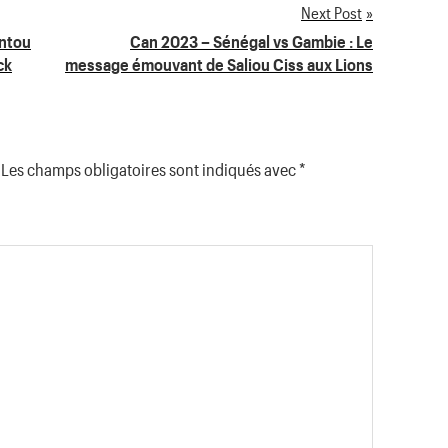
Next Post
intou
Can 2023 – Sénégal vs Gambie : Le
ck
message émouvant de Saliou Ciss aux Lions
Les champs obligatoires sont indiqués avec
*