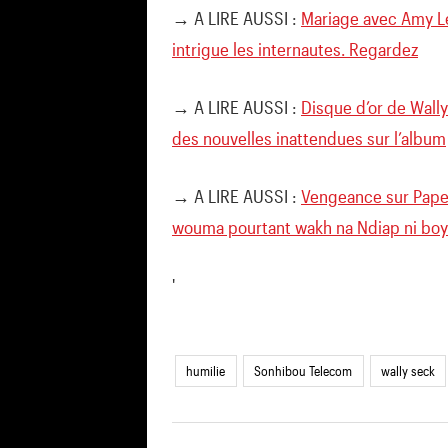
→ A LIRE AUSSI :
Mariage avec Amy Lé
intrigue les internautes. Regardez
→ A LIRE AUSSI :
Disque d’or de Wall
des nouvelles inattendues sur l’album
→ A LIRE AUSSI :
Vengeance sur Pape 
wouma pourtant wakh na Ndiap ni boy
'
humilie
Sonhibou Telecom
wally seck