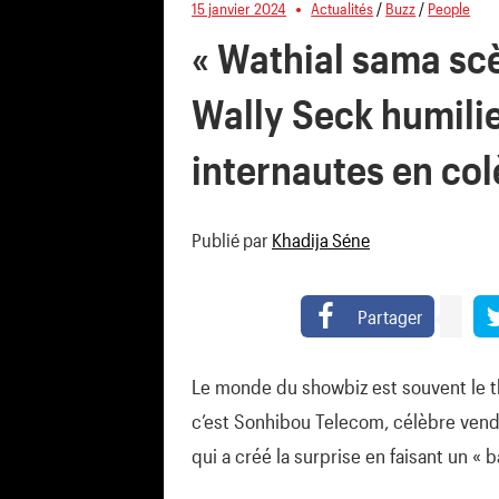
15 janvier 2024
Actualités
/
Buzz
/
People
« Wathial sama scè
Wally Seck humili
internautes en col
Publié par
Khadija Séne
Partager
Le monde du showbiz est souvent le thé
c’est Sonhibou Telecom, célèbre ven
qui a créé la surprise en faisant un «