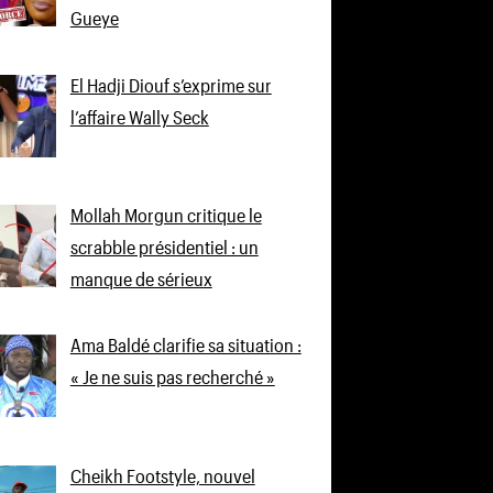
Gueye
El Hadji Diouf s’exprime sur
l’affaire Wally Seck
Mollah Morgun critique le
scrabble présidentiel : un
manque de sérieux
Ama Baldé clarifie sa situation :
« Je ne suis pas recherché »
Cheikh Footstyle, nouvel