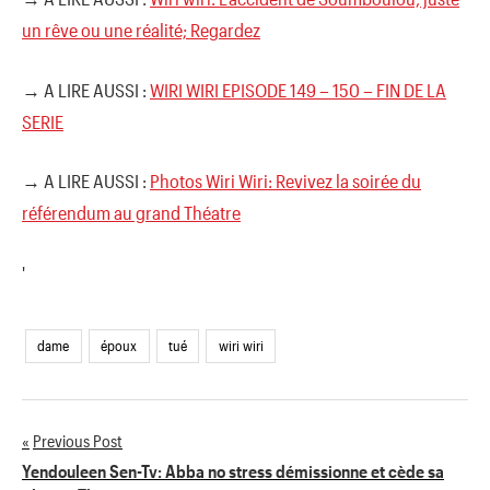
un rêve ou une réalité; Regardez
→ A LIRE AUSSI :
WIRI WIRI EPISODE 149 – 150 – FIN DE LA
SERIE
→ A LIRE AUSSI :
Photos Wiri Wiri: Revivez la soirée du
référendum au grand Théatre
'
dame
époux
tué
wiri wiri
Previous Post
Navigation
Yendouleen Sen-Tv: Abba no stress démissionne et cède sa