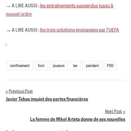
→ A LIRE AUSSI :
les entraînements suspendus jusqu’à
nouvel ordre
→ A LIRE AUSSI :
les trois solutions envisagées par l’UEFA
'
confinement
font
joueurs
les
pendant
PSG
Previous Post
Navigation
Javier Tebas inquiet des pertes financières
de
Next Post
La femme de Mikel Arteta donne de ses nouvelles
l’article