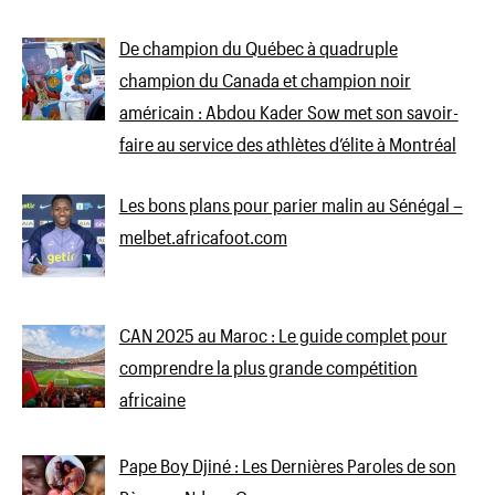
De champion du Québec à quadruple
champion du Canada et champion noir
américain : Abdou Kader Sow met son savoir-
faire au service des athlètes d’élite à Montréal
Les bons plans pour parier malin au Sénégal –
melbet.africafoot.com
CAN 2025 au Maroc : Le guide complet pour
comprendre la plus grande compétition
africaine
Pape Boy Djiné : Les Dernières Paroles de son