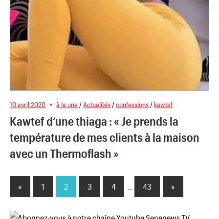
10 avril 2020
à la une
/
Actualités
/
confessions
/
kawtef
Kawtef d’une thiaga : « Je prends la
température de mes clients à la maison
avec un Thermoflash »
«
Previous
1
2
3
4
…
43
Next
»
Pagination
Posts
Posts
des