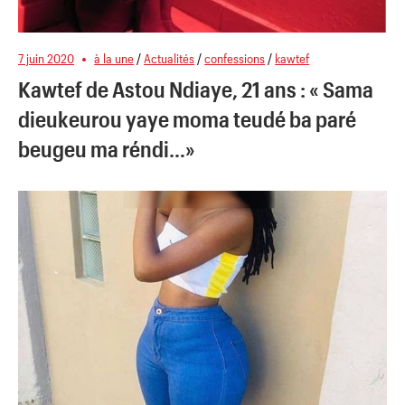
7 juin 2020
à la une
/
Actualités
/
confessions
/
kawtef
Kawtef de Astou Ndiaye, 21 ans : « Sama
dieukeurou yaye moma teudé ba paré
beugeu ma réndi…»