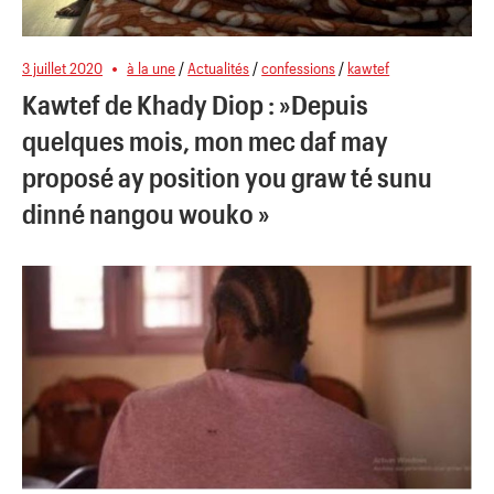
3 juillet 2020
à la une
/
Actualités
/
confessions
/
kawtef
Kawtef de Khady Diop : »Depuis
quelques mois, mon mec daf may
proposé ay position you graw té sunu
dinné nangou wouko »