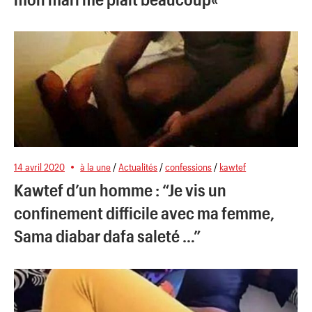
14 avril 2020
à la une
/
Actualités
/
confessions
/
kawtef
Kawtef d’un homme : “Je vis un
confinement difficile avec ma femme,
Sama diabar dafa saleté …”