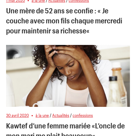
1 mai 2020
à la une
/
Actualités
/
confessions
Une mère de 52 ans se confie : « Je
couche avec mon fils chaque mercredi
pour maintenir sa richesse«
30 avril 2020
à la une
/
Actualités
/
confessions
Kawtef d’une femme mariée «L’oncle de
mon mari me plait beaucoup«