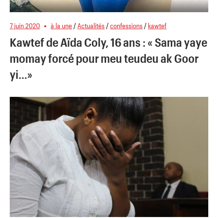
7 juin 2020
à la une
/
Actualités
/
confessions
/
kawtef
Kawtef de Aïda Coly, 16 ans : « Sama yaye
momay forcé pour meu teudeu ak Goor
yi…»