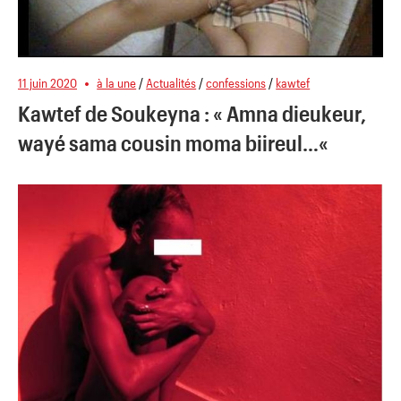
11 juin 2020
à la une
/
Actualités
/
confessions
/
kawtef
Kawtef de Soukeyna : « Amna dieukeur,
wayé sama cousin moma biireul…«