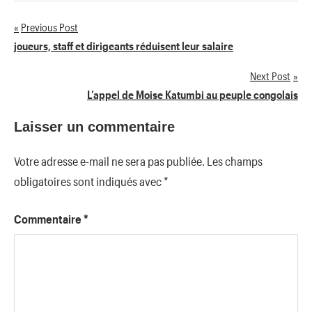
Previous Post
Navigation
joueurs, staff et dirigeants réduisent leur salaire
de
Next Post
L’appel de Moise Katumbi au peuple congolais
l’article
Laisser un commentaire
Votre adresse e-mail ne sera pas publiée.
Les champs
obligatoires sont indiqués avec
*
Commentaire
*