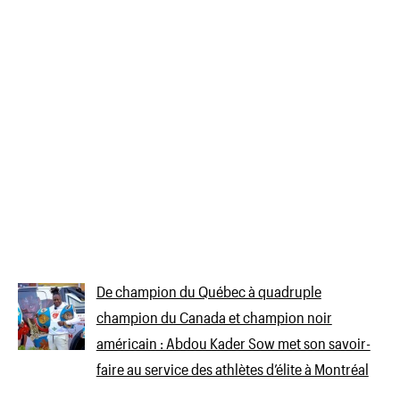
De champion du Québec à quadruple
champion du Canada et champion noir
américain : Abdou Kader Sow met son savoir-
faire au service des athlètes d’élite à Montréal