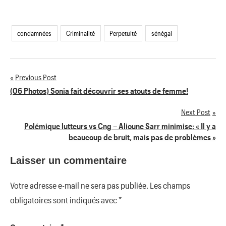
condamnées
Criminalité
Perpetuité
sénégal
Previous Post
Navigation
(06 Photos) Sonia fait découvrir ses atouts de femme!
de
Next Post
Polémique lutteurs vs Cng – Alioune Sarr minimise: « Il y a
l’article
beaucoup de bruit, mais pas de problèmes »
Laisser un commentaire
Votre adresse e-mail ne sera pas publiée.
Les champs
obligatoires sont indiqués avec
*