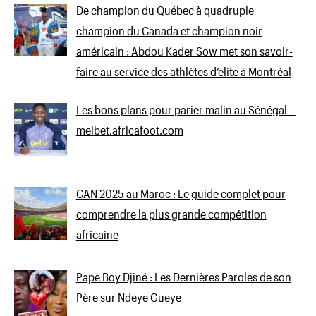
De champion du Québec à quadruple
champion du Canada et champion noir
américain : Abdou Kader Sow met son savoir-
faire au service des athlètes d’élite à Montréal
Les bons plans pour parier malin au Sénégal –
melbet.africafoot.com
CAN 2025 au Maroc : Le guide complet pour
comprendre la plus grande compétition
africaine
Pape Boy Djiné : Les Dernières Paroles de son
Père sur Ndeye Gueye