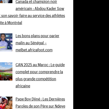
Canada et champion noir
américain : Abdou Kader Sow
 son savoir-faire au service des athlètes
lite à Montréal
Les bons plans pour parier
malin au Sénégal –
melbet.africafoot.com
CAN 2025 au Maroc : Le guide
complet pour comprendre la
plus grande compétition
africaine
Pape Boy Djiné : Les Dernières
Paroles de son Père sur Ndeye