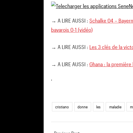
→ A LIRE AUSSI :
Schalke 04 – Bayern
bavarois 0-1 (vidéo)
→ A LIRE AUSSI :
Les 3 clés de la vic
→ A LIRE AUSSI :
Ghana : la première 
'
cristiano
donne
les
maladie
m