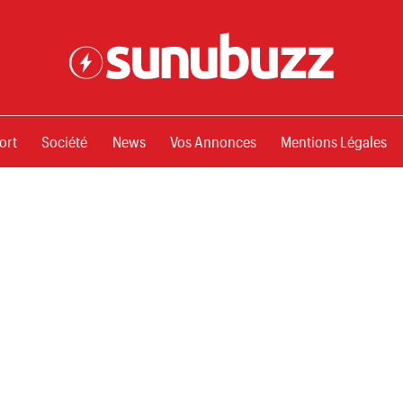
ssements
ort
Société
News
Vos Annonces
Mentions Légales