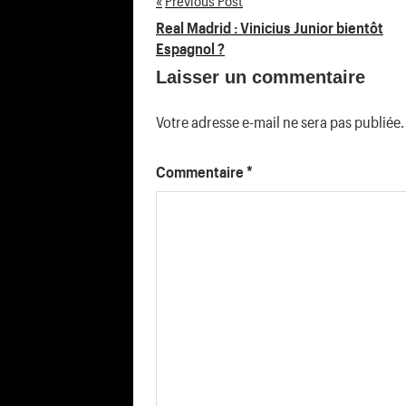
Previous Post
Navigation
Real Madrid : Vinicius Junior bientôt
Espagnol ?
de
Laisser un commentaire
l’article
Votre adresse e-mail ne sera pas publiée.
Commentaire
*