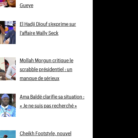
Gueye
El Hadji Diouf s’exprime sur
l’affaire Wally Seck
Mollah Morgun critique le
scrabble présidentiel : un
manque de sérieux
Ama Baldé clarifie sa situation :
« Je ne suis pas recherché »
Cheikh Footstyle, nouvel