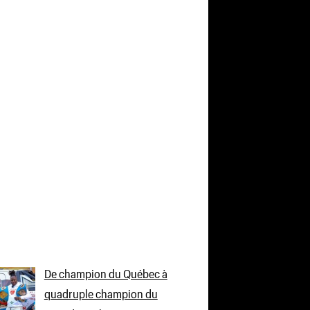
De champion du Québec à
quadruple champion du