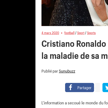
4 mars 2020
football
/
Sport
/
Sports
Cristiano Ronaldo
la maladie de sa 
Publié par
Sunubuzz
Partager
L’information a secoué le monde du fo