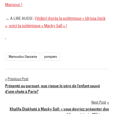
Mansour !
→ A LIRE AUSSI :
(Vidéo) Après la polémique « Idrissa Seck
», voici la polémique « Macky Sall » !
'
Mamoudou Gassama
pompiers
Previous Post
Navigation
Présenté au parquet, que risque le père de l’enfant sauvé
d’une chute à Paris?
de
Next Post
l’article
Khalifa Diakhaté à Macky Sall: « vous devriez présenter des