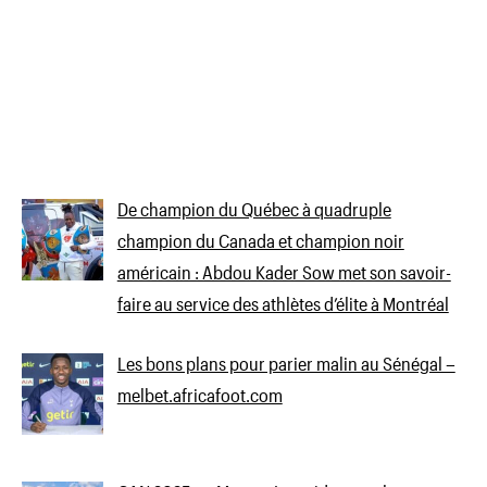
De champion du Québec à quadruple
champion du Canada et champion noir
américain : Abdou Kader Sow met son savoir-
faire au service des athlètes d’élite à Montréal
Les bons plans pour parier malin au Sénégal –
melbet.africafoot.com