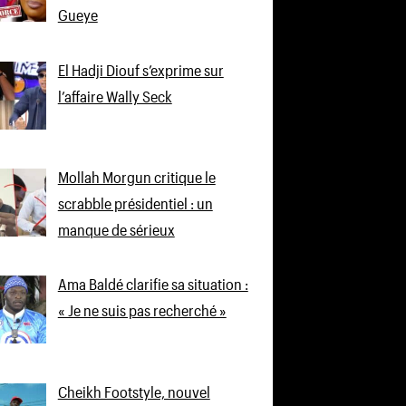
Gueye
El Hadji Diouf s’exprime sur
l’affaire Wally Seck
Mollah Morgun critique le
scrabble présidentiel : un
manque de sérieux
Ama Baldé clarifie sa situation :
« Je ne suis pas recherché »
Cheikh Footstyle, nouvel