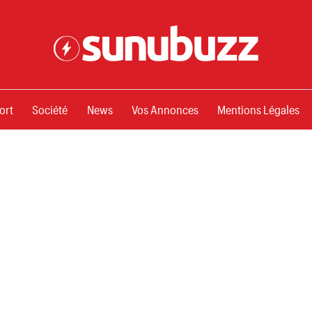
ssements
ort
Société
News
Vos Annonces
Mentions Légales