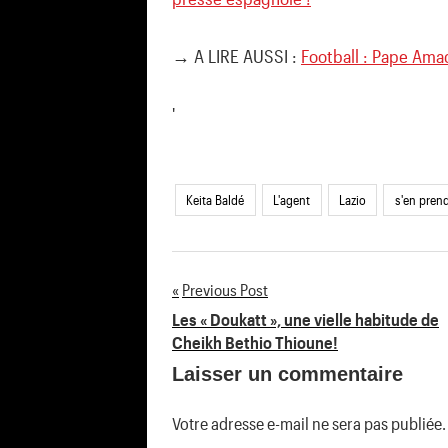
→ A LIRE AUSSI :
Football : Pape Amad
'
Keita Baldé
L'agent
Lazio
s'en pren
Previous Post
Navigation
Les « Doukatt », une vielle habitude de
Cheikh Bethio Thioune!
de
Laisser un commentaire
l’article
Votre adresse e-mail ne sera pas publiée.