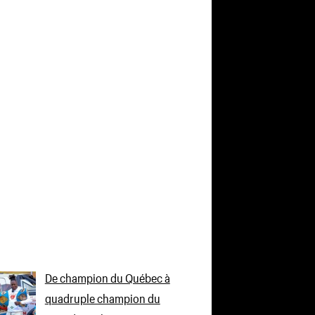
De champion du Québec à
quadruple champion du