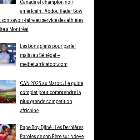
Canada et champion noir
américain : Abdou Kader Sow
 son savoir-faire au service des athlètes
lite à Montréal
Les bons plans pour parier
malin au Sénégal –
melbet.africafoot.com
CAN 2025 au Maroc : Le guide
complet pour comprendre la
plus grande compétition
africaine
Pape Boy Djiné : Les Dernières
Paroles de son Père sur Ndeye