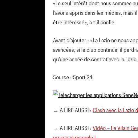
«Le seul intérêt dont nous sommes au 
l’avons appris dans les médias, mais i
être intéressé», a-t-il confié
Avant d’ajouter : «La Lazio ne nous ap
avancées, si le club continue, il perdra
qu’une année de contrat avec la Lazi
Source : Sport 24
→ A LIRE AUSSI :
Clash avec la Lazio
→ A LIRE AUSSI :
Vidéo – Le Vilain Ge
presse espagnole !