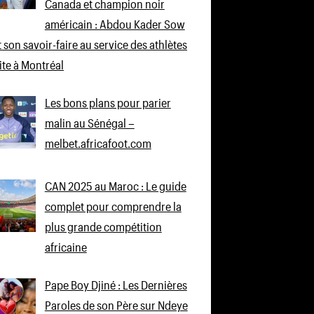
Canada et champion noir
américain : Abdou Kader Sow
 son savoir-faire au service des athlètes
lite à Montréal
Les bons plans pour parier
malin au Sénégal –
melbet.africafoot.com
CAN 2025 au Maroc : Le guide
complet pour comprendre la
plus grande compétition
africaine
Pape Boy Djiné : Les Dernières
Paroles de son Père sur Ndeye