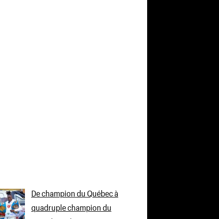
De champion du Québec à
quadruple champion du