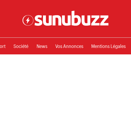
ssements
ort
Société
News
Vos Annonces
Mentions Légales