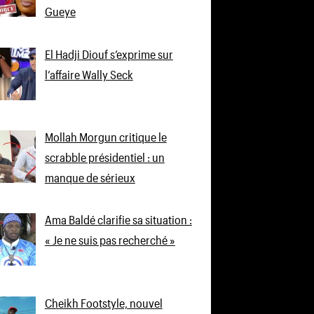
Gueye
El Hadji Diouf s’exprime sur
l’affaire Wally Seck
Mollah Morgun critique le
scrabble présidentiel : un
manque de sérieux
Ama Baldé clarifie sa situation :
« Je ne suis pas recherché »
Cheikh Footstyle, nouvel