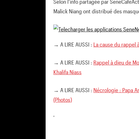
Selon l’info partagée par SeneCafeAct
Malick Niang ont distribué des masque
→ A LIRE AUSSI :
La cause du rappel 
→ A LIRE AUSSI :
Rappel à dieu de M
Khalifa Niass
→ A LIRE AUSSI :
Nécrologie : Papa A
(Photos)
'