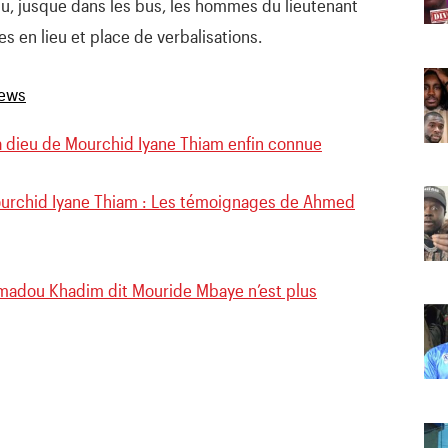
u, jusque dans les bus, les hommes du lieutenant
s en lieu et place de verbalisations.
à dieu de Mourchid Iyane Thiam enfin connue
ourchid Iyane Thiam : Les témoignages de Ahmed
madou Khadim dit Mouride Mbaye n’est plus