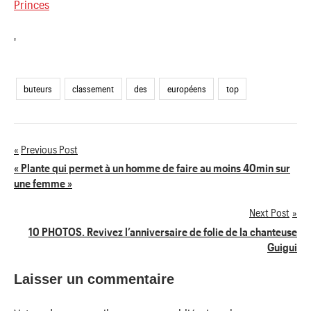
Princes
'
buteurs
classement
des
européens
top
Previous Post
Navigation
« Plante qui permet à un homme de faire au moins 40min sur
une femme »
de
Next Post
l’article
10 PHOTOS. Revivez l’anniversaire de folie de la chanteuse
Guigui
Laisser un commentaire