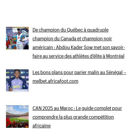
De champion du Québec à quadruple
champion du Canada et champion noir
américain : Abdou Kader Sow met son savoir-
faire au service des athlètes d’élite à Montréal
Les bons plans pour parier malin au Sénégal –
melbet.africafoot.com
CAN 2025 au Maroc : Le guide complet pour
comprendre la plus grande compétition
africaine