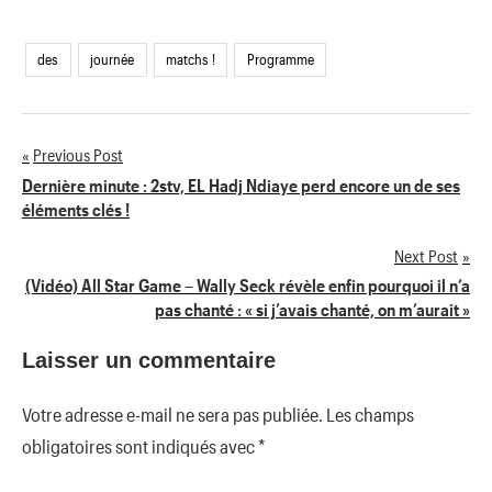
des
journée
matchs !
Programme
Previous Post
Navigation
Dernière minute : 2stv, EL Hadj Ndiaye perd encore un de ses
éléments clés !
de
Next Post
l’article
(Vidéo) All Star Game – Wally Seck révèle enfin pourquoi il n’a
pas chanté : « si j’avais chanté, on m’aurait »
Laisser un commentaire
Votre adresse e-mail ne sera pas publiée.
Les champs
obligatoires sont indiqués avec
*