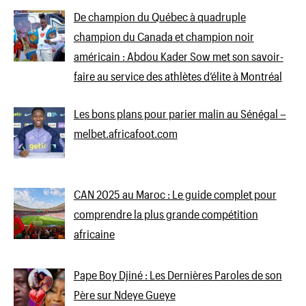
De champion du Québec à quadruple
champion du Canada et champion noir
américain : Abdou Kader Sow met son savoir-
faire au service des athlètes d’élite à Montréal
Les bons plans pour parier malin au Sénégal –
melbet.africafoot.com
CAN 2025 au Maroc : Le guide complet pour
comprendre la plus grande compétition
africaine
Pape Boy Djiné : Les Dernières Paroles de son
Père sur Ndeye Gueye