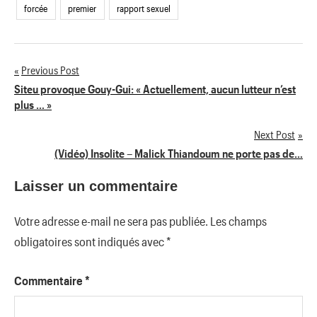
forcée
premier
rapport sexuel
Previous Post
Navigation
Siteu provoque Gouy-Gui: « Actuellement, aucun lutteur n’est
plus … »
de
Next Post
l’article
(Vidéo) Insolite – Malick Thiandoum ne porte pas de…
Laisser un commentaire
Votre adresse e-mail ne sera pas publiée.
Les champs
obligatoires sont indiqués avec
*
Commentaire
*