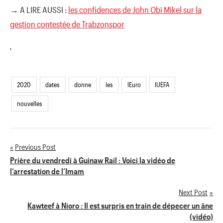
→ A LIRE AUSSI :
les confidences de John Obi Mikel sur la
gestion contestée de Trabzonspor
'
2020
dates
donne
les
lEuro
lUEFA
nouvelles
Previous Post
Navigation
Prière du vendredi à Guinaw Rail : Voici la vidéo de
l’arrestation de l’Imam
de
Next Post
l’article
Kawteef à Nioro : Il est surpris en train de dépecer un âne
(vidéo)