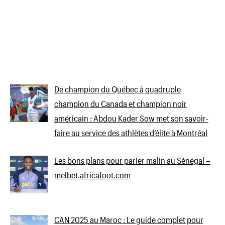
De champion du Québec à quadruple
champion du Canada et champion noir
américain : Abdou Kader Sow met son savoir-
faire au service des athlètes d’élite à Montréal
Les bons plans pour parier malin au Sénégal –
melbet.africafoot.com
CAN 2025 au Maroc : Le guide complet pour