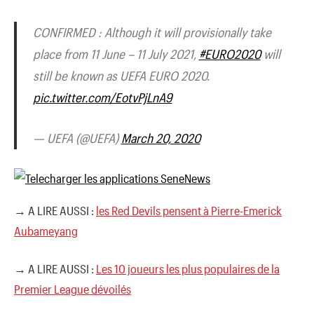
CONFIRMED : Although it will provisionally take
place from 11 June – 11 July 2021,
#EURO2020
will
still be known as UEFA EURO 2020.
pic.twitter.com/EotvPjLnA9
— UEFA (@UEFA)
March 20, 2020
→ A LIRE AUSSI :
les Red Devils pensent à Pierre-Emerick
Aubameyang
→ A LIRE AUSSI :
Les 10 joueurs les plus populaires de la
Premier League dévoilés