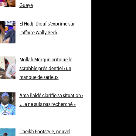
Gueye
El Hadji Diouf s’exprime sur
l’affaire Wally Seck
Mollah Morgun critique le
scrabble présidentiel : un
manque de sérieux
Ama Baldé clarifie sa situation :
« Je ne suis pas recherché »
Cheikh Footstyle, nouvel