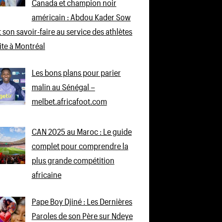
Canada et champion noir
américain : Abdou Kader Sow
 son savoir-faire au service des athlètes
lite à Montréal
Les bons plans pour parier
malin au Sénégal –
melbet.africafoot.com
CAN 2025 au Maroc : Le guide
complet pour comprendre la
plus grande compétition
africaine
Pape Boy Djiné : Les Dernières
Paroles de son Père sur Ndeye