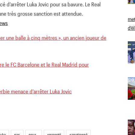
acé d’arrêter Luka Jovic pour sa bavure. Le Real
une très grosse sanction est attendue.
met
d’é
ser une balle à cinq mètres », un ancien joueur de
e le FC Barcelone et le Real Madrid pour
erbie menace d’arrêter Luka Jovic
uka
pas
pour...
respecté
sanctionné