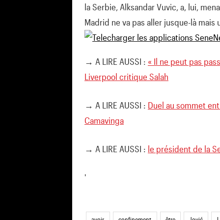
la Serbie, Alksandar Vuvic, a, lui, men
Madrid ne va pas aller jusque-là mais 
→ A LIRE AUSSI :
« Il ne peut pas pas
Liverpool critique Salah
→ A LIRE AUSSI :
Duel au sommet entr
Camavinga
→ A LIRE AUSSI :
le président de la S
'
avoir
confinement
être
Jović
L