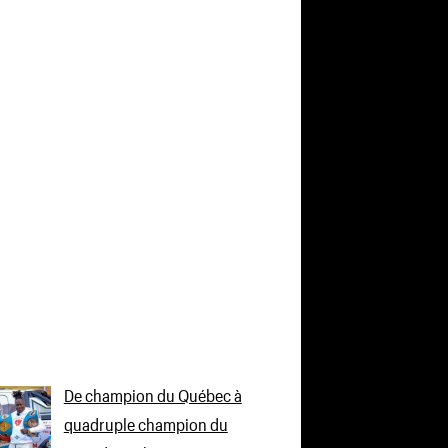
De champion du Québec à
quadruple champion du