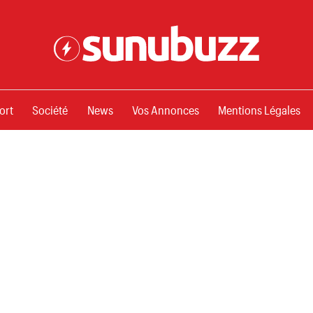
ssements
ort
Société
News
Vos Annonces
Mentions Légales