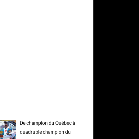
De champion du Québec à
quadruple champion du