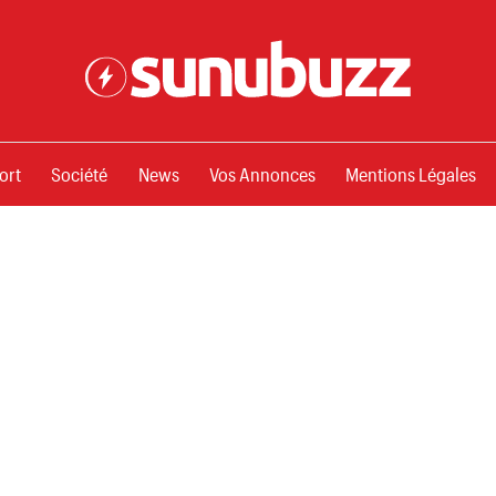
ssements
ort
Société
News
Vos Annonces
Mentions Légales