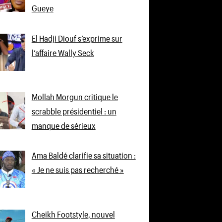
Gueye
El Hadji Diouf s’exprime sur
l’affaire Wally Seck
Mollah Morgun critique le
scrabble présidentiel : un
manque de sérieux
Ama Baldé clarifie sa situation :
« Je ne suis pas recherché »
Cheikh Footstyle, nouvel