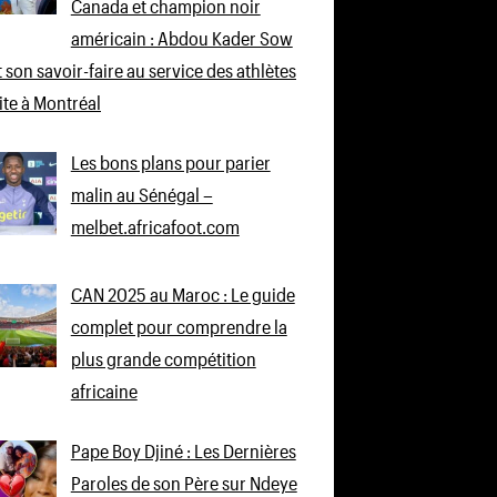
Canada et champion noir
américain : Abdou Kader Sow
 son savoir-faire au service des athlètes
lite à Montréal
Les bons plans pour parier
malin au Sénégal –
melbet.africafoot.com
CAN 2025 au Maroc : Le guide
complet pour comprendre la
plus grande compétition
africaine
Pape Boy Djiné : Les Dernières
Paroles de son Père sur Ndeye