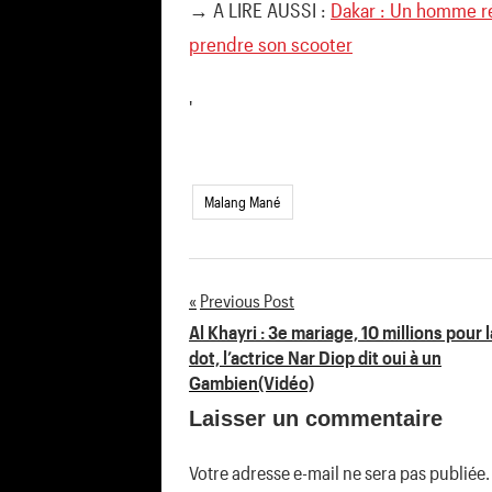
→ A LIRE AUSSI :
Dakar : Un homme ré
prendre son scooter
'
Malang Mané
Previous Post
Navigation
Al Khayri : 3e mariage, 10 millions pour l
dot, l’actrice Nar Diop dit oui à un
de
Gambien(Vidéo)
Laisser un commentaire
l’article
Votre adresse e-mail ne sera pas publiée.