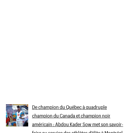
De champion du Québec à quadruple
champion du Canada et champion noir
américain : Abdou Kader Sow met son savoir-
faire au service des athlètes d’élite à Montréal