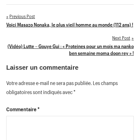
Previous Post
Navigation
Voici Masazo Nonaka, le plus vieil homme au monde (112 ans) !
de
Next Post
(Vidéo) Lutte – Gouye Gui : « Proteines pour un mois ma nanko
l’article
ben semaine moma doon rey » !
Laisser un commentaire
Votre adresse e-mail ne sera pas publiée.
Les champs
obligatoires sont indiqués avec
*
Commentaire
*