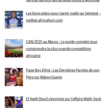
Les bons plans pour parier malin au Sénégal –
melbet.africafoot.com
CAN 2025 au Maroc : Le guide complet pour
comprendre la plus grande compétition
africaine
Pape Boy Djiné : Les Dernières Paroles de son
Père sur Ndeye Gueye
El Hadji Diouf s’exprime sur l’affaire Wally Seck