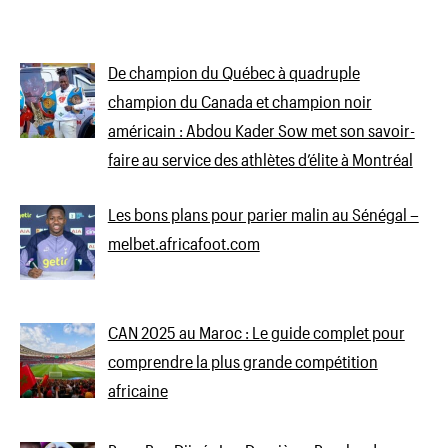
De champion du Québec à quadruple
champion du Canada et champion noir
américain : Abdou Kader Sow met son savoir-
faire au service des athlètes d’élite à Montréal
Les bons plans pour parier malin au Sénégal –
melbet.africafoot.com
CAN 2025 au Maroc : Le guide complet pour
comprendre la plus grande compétition
africaine