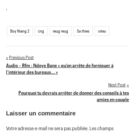
'
Boy Niang 2
cng
reug reug
Sa thies
siteu
Previous Post
Navigation
Audio – Rfm : Ndoye Bane « qu’on arrête de forniquer à
l’intérieur des bureaux… »
de
Next Post
l’article
Pourquoi tu devrais arrêter de donner des conseils à tes
amies en couple
Laisser un commentaire
Votre adresse e-mail ne sera pas publiée.
Les champs