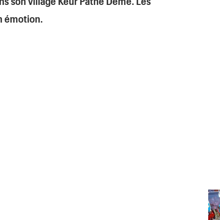
ans son village Keur Pathe Deme. Les
n émotion.