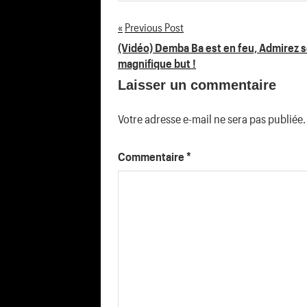
Previous Post
Navigation
(Vidéo) Demba Ba est en feu, Admirez 
magnifique but !
de
Laisser un commentaire
l’article
Votre adresse e-mail ne sera pas publiée.
Commentaire
*