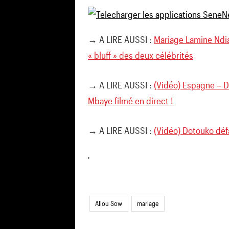
→ A LIRE AUSSI :
Mariage Lamine Ndia
« bluff » des deux célébrités
→ A LIRE AUSSI :
(Vidéo) Espagne – D
Mbaye filmé en direct !
→ A LIRE AUSSI :
(Vidéo) Dotouko déf
'
Aliou Sow
mariage