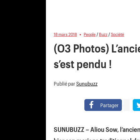
18 mars 2018
People
/
Buzz
/
Société
(O3 Photos) L’anci
s’est pendu !
Publié par
Sunubuzz
Partager
SUNUBUZZ – Aliou Sow, l’ancie