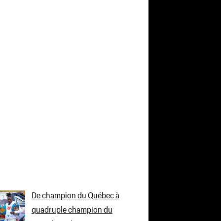
De champion du Québec à
quadruple champion du