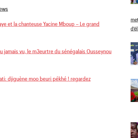
met
ye et la chanteuse Yacine Mboup – Le grand
d’é
u jamais vu, le m3eurtre du sénégalais Ousseynou
ati: djiguène moo beuri pékhé ! regardez