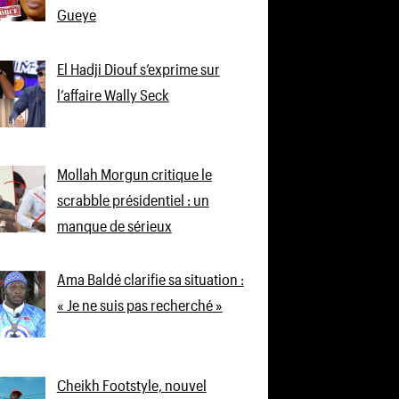
Gueye
El Hadji Diouf s’exprime sur
l’affaire Wally Seck
Mollah Morgun critique le
scrabble présidentiel : un
manque de sérieux
Ama Baldé clarifie sa situation :
« Je ne suis pas recherché »
Cheikh Footstyle, nouvel