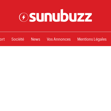
ssements
ort
Société
News
Vos Annonces
Mentions Légales