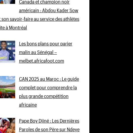
Canada et champion noir
américain : Abdou Kader Sow
 son savoir-faire au service des athlètes
lite à Montréal
Les bons plans pour parier
malin au Sénégal –
melbet.africafoot.com
CAN 2025 au Maroc : Le guide
complet pour comprendre la
plus grande compétition
africaine
Pape Boy Djiné : Les Dernières
Paroles de son Père sur Ndeye