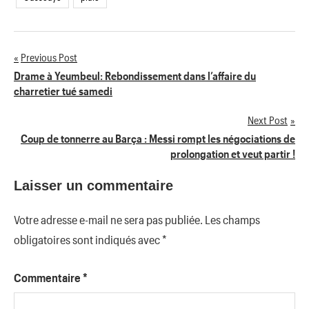
Previous Post
Navigation
Drame à Yeumbeul: Rebondissement dans l’affaire du
charretier tué samedi
de
Next Post
l’article
Coup de tonnerre au Barça : Messi rompt les négociations de
prolongation et veut partir !
Laisser un commentaire
Votre adresse e-mail ne sera pas publiée.
Les champs
obligatoires sont indiqués avec
*
Commentaire
*