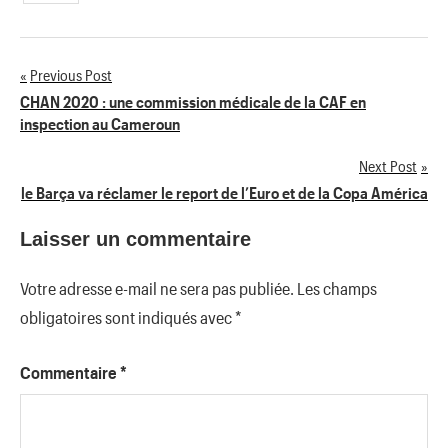
Previous Post
Navigation
CHAN 2020 : une commission médicale de la CAF en
inspection au Cameroun
de
Next Post
l’article
le Barça va réclamer le report de l’Euro et de la Copa América
Laisser un commentaire
Votre adresse e-mail ne sera pas publiée.
Les champs
obligatoires sont indiqués avec
*
Commentaire
*