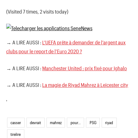
(Visited 7 times, 2 visits today)
→ A LIRE AUSSI :
L’UEFA prête à demander de l’argent aux
clubs pour le report de l’Euro 2020 ?
→ A LIRE AUSSI :
Manchester United : prix fixé pour Ighalo
→ A LIRE AUSSI :
La magie de Riyad Mahrez à Leicester city
'
casser
devrait
mahrez
pour...
PSG
riyad
tirelire