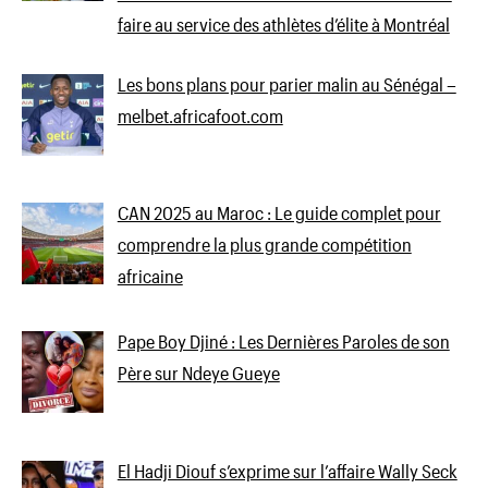
faire au service des athlètes d’élite à Montréal
Les bons plans pour parier malin au Sénégal –
melbet.africafoot.com
CAN 2025 au Maroc : Le guide complet pour
comprendre la plus grande compétition
africaine
Pape Boy Djiné : Les Dernières Paroles de son
Père sur Ndeye Gueye
El Hadji Diouf s’exprime sur l’affaire Wally Seck