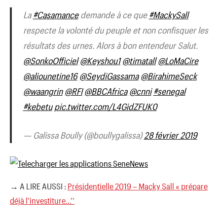
La
#Casamance
demande à ce que
#MackySall
respecte la volonté du peuple et non confisquer les
résultats des urnes. Alors à bon entendeur Salut.
@SonkoOfficiel
@Keyshou1
@timatall
@LoMaCire
@aliounetine16
@SeydiGassama
@BirahimeSeck
@waangrin
@RFI
@BBCAfrica
@cnni
#senegal
#kebetu
pic.twitter.com/L4GidZFUK0
— Galissa Boully (@boullygalissa)
28 février 2019
→ A LIRE AUSSI :
Présidentielle 2019 – Macky Sall « prépare
déjà l’investiture…’’