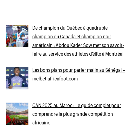
De champion du Québec à quadruple
champion du Canada et champion noir
américain : Abdou Kader Sow met son savoir-
faire au service des athlètes d’élite à Montréal
Les bons plans pour parier malin au Sénégal –
melbet.africafoot.com
CAN 2025 au Maroc : Le guide complet pour
comprendre la plus grande compétition
africaine