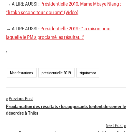
→ A LIRE AUSSI :
Présidentielle 2019, Mame Mbaye Niang :
“li takh second tour dou am” (Vidéo)
→ A LIRE AUSSI :
Présidentielle 2019 : “la raison pour
laquelle le PM a proclamé les résultat…”
'
Manifestations
présidentielle 2019
ziguinchor
Previous Post
Navigation
Proclamation des résultats : les opposants tentent de semer le
désordre à Thiès
de
Next Post
l’article