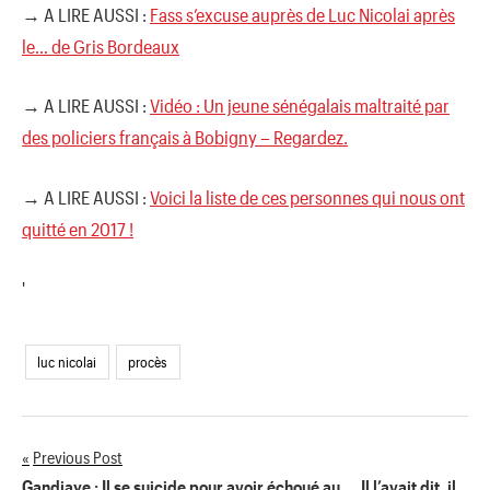
→ A LIRE AUSSI :
Fass s’excuse auprès de Luc Nicolai après
le… de Gris Bordeaux
→ A LIRE AUSSI :
Vidéo : Un jeune sénégalais maltraité par
des policiers français à Bobigny – Regardez.
→ A LIRE AUSSI :
Voici la liste de ces personnes qui nous ont
quitté en 2017 !
'
luc nicolai
procès
Previous Post
Navigation
Gandiaye : Il se suicide pour avoir échoué au…, Il l’avait dit, il