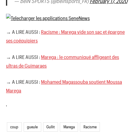
— beIN SPORTS (@beinsports_FR)
February 17, 2020
→ A LIRE AUSSI :
Racisme : Marega vide son sac et épargne
ses coéquipiers
→ A LIRE AUSSI :
Marega : le communiqué affligeant des
ultras de Guimaraes
→ A LIRE AUSSI :
Mohamed Magassouba soutient Moussa
Marega
'
coup
gueule
Gullit
Marega
Racisme