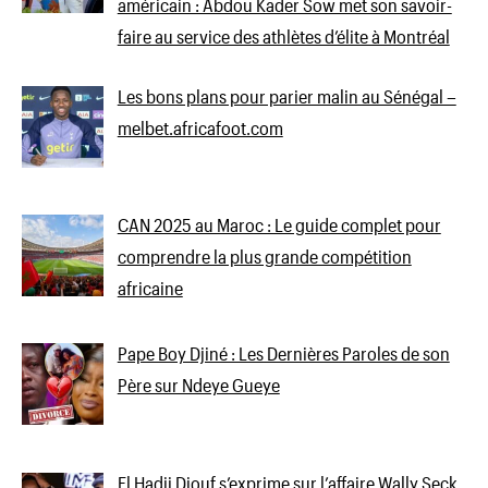
américain : Abdou Kader Sow met son savoir-
faire au service des athlètes d’élite à Montréal
Les bons plans pour parier malin au Sénégal –
melbet.africafoot.com
CAN 2025 au Maroc : Le guide complet pour
comprendre la plus grande compétition
africaine
Pape Boy Djiné : Les Dernières Paroles de son
Père sur Ndeye Gueye
El Hadji Diouf s’exprime sur l’affaire Wally Seck