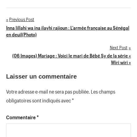
Previous Post
Navigation
Inna lillahi wa ina ilayhi rajioun : L’armée française au Sénégal
en deuil(Photo)
de
Next Post
l’article
(06 Images) Mariage : Voici le mari de Bébé Sy de la série «
Wiri wiri »
Laisser un commentaire
Votre adresse e-mail ne sera pas publiée.
Les champs
obligatoires sont indiqués avec
*
Commentaire
*