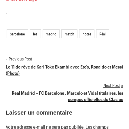
'
barcelone
les
madrid
match
notés
Réal
Previous Post
Navigation
Le 11 de rêve de Karl Toko Ekambi avec Eto’o, Ronaldo et Messi
(Photo)
de
Next Post
l’article
Real Madrid – FC Barcelone : Marcelo et Vidal titulaires, les
compos officielles du Clasico
Laisser un commentaire
Votre adresse e-mail ne sera pas publiée.
Les champs