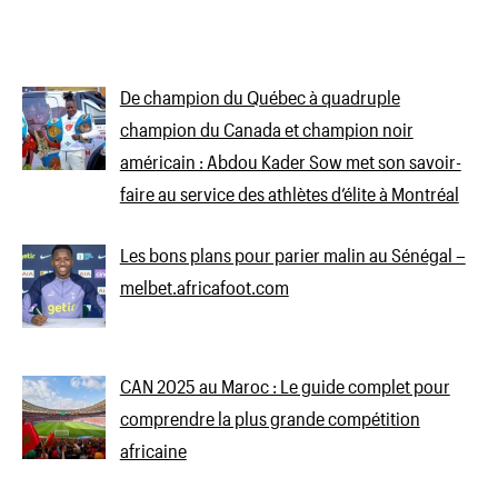
De champion du Québec à quadruple
champion du Canada et champion noir
américain : Abdou Kader Sow met son savoir-
faire au service des athlètes d’élite à Montréal
Les bons plans pour parier malin au Sénégal –
melbet.africafoot.com
CAN 2025 au Maroc : Le guide complet pour
comprendre la plus grande compétition
africaine