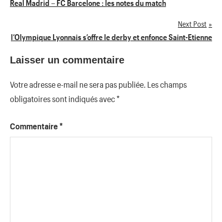
Navigation
Real Madrid – FC Barcelone : les notes du match
de
Next Post
l’Olympique Lyonnais s’offre le derby et enfonce Saint-Etienne
l’article
Laisser un commentaire
Votre adresse e-mail ne sera pas publiée.
Les champs
obligatoires sont indiqués avec
*
Commentaire
*