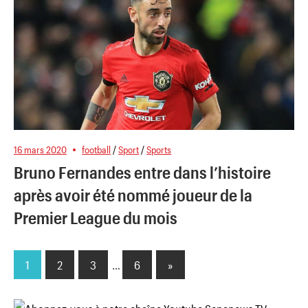
16 mars 2020
football
/
Sport
/
Sports
Bruno Fernandes entre dans l’histoire
après avoir été nommé joueur de la
Premier League du mois
1
2
3
…
6
Next
»
Pagination
Posts