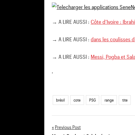
→ A LIRE AUSSI :
Côte d’Ivoire : Ibra
→ A LIRE AUSSI :
dans les coulisses d
→ A LIRE AUSSI :
Messi, Pogba et Sala
'
brésil
cote
PSG
range
tite
Previous Post