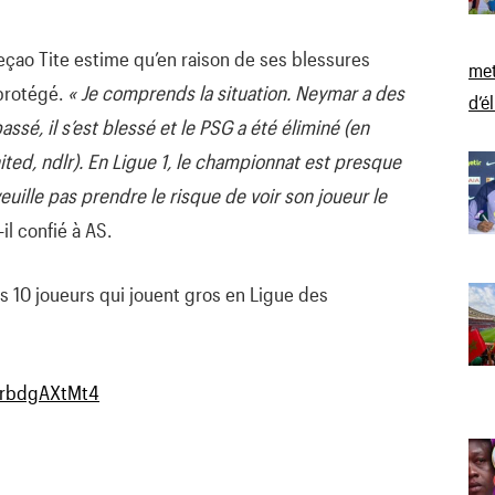
eçao Tite estime qu’en raison de ses blessures
met
 protégé.
« Je comprends la situation. Neymar a des
d’é
ssé, il s’est blessé et le PSG a été éliminé (en
ted, ndlr). En Ligue 1, le championnat est presque
uille pas prendre le risque de voir son joueur le
-il confié à AS.
10 joueurs qui jouent gros en Ligue des
OrbdgAXtMt4