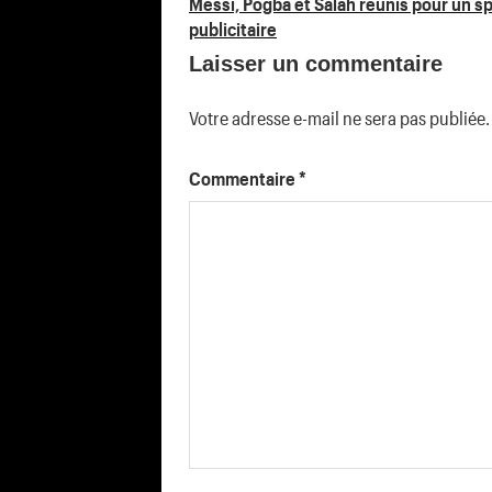
Navigation
Messi, Pogba et Salah réunis pour un s
publicitaire
de
Laisser un commentaire
l’article
Votre adresse e-mail ne sera pas publiée.
Commentaire
*