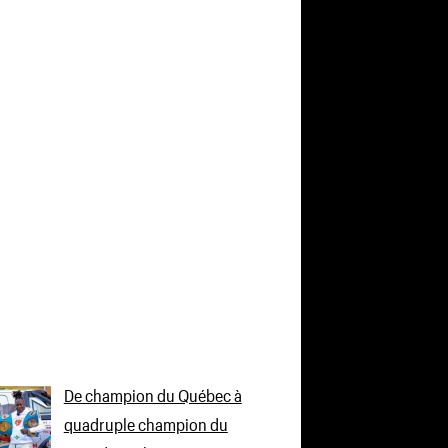
De champion du Québec à
quadruple champion du