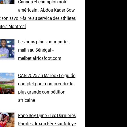
Canada et champion noir
américain : Abdou Kader Sow
 son savoir-faire au service des athlètes
lite à Montréal
Les bons plans pour parier
malin au Sénégal –
melbet.africafoot.com
CAN 2025 au Maroc : Le guide
complet pour comprendre la
plus grande compétition
africaine
Pape Boy Djiné : Les Dernières
Paroles de son Père sur Ndeye