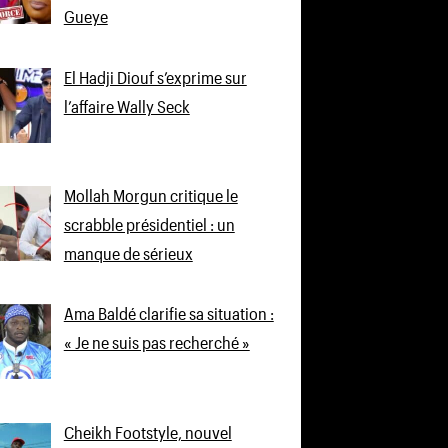
Gueye
El Hadji Diouf s’exprime sur
l’affaire Wally Seck
Mollah Morgun critique le
scrabble présidentiel : un
manque de sérieux
Ama Baldé clarifie sa situation :
« Je ne suis pas recherché »
Cheikh Footstyle, nouvel