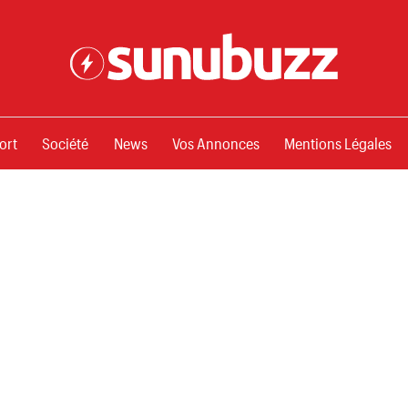
ssements
ort
Société
News
Vos Annonces
Mentions Légales