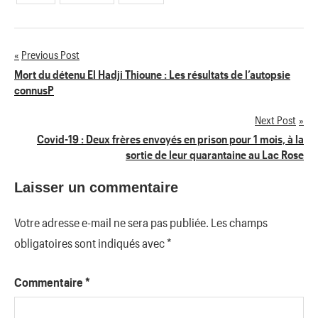
Previous Post
Navigation
Mort du détenu El Hadji Thioune : Les résultats de l’autopsie
connusP
de
Next Post
l’article
Covid-19 : Deux frères envoyés en prison pour 1 mois, à la
sortie de leur quarantaine au Lac Rose
Laisser un commentaire
Votre adresse e-mail ne sera pas publiée.
Les champs
obligatoires sont indiqués avec
*
Commentaire
*