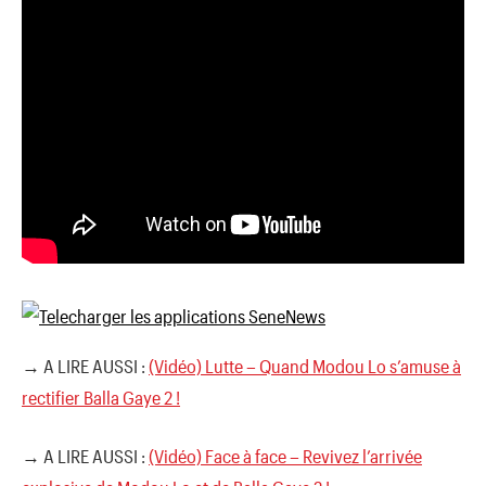
→ A LIRE AUSSI :
(Vidéo) Lutte – Quand Modou Lo s’amuse à
rectifier Balla Gaye 2 !
→ A LIRE AUSSI :
(Vidéo) Face à face – Revivez l’arrivée