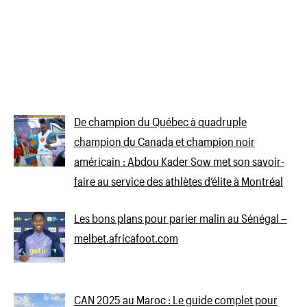
De champion du Québec à quadruple
champion du Canada et champion noir
américain : Abdou Kader Sow met son savoir-
faire au service des athlètes d’élite à Montréal
Les bons plans pour parier malin au Sénégal –
melbet.africafoot.com
CAN 2025 au Maroc : Le guide complet pour