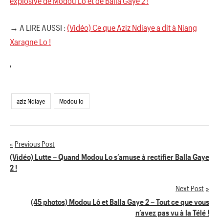
explosive de Modou Lo et de Balla Gaye 2 !
→ A LIRE AUSSI :
(Vidéo) Ce que Aziz Ndiaye a dit à Niang
Xaragne Lo !
'
aziz Ndiaye
Modou lo
Previous Post
Navigation
(Vidéo) Lutte – Quand Modou Lo s’amuse à rectifier Balla Gaye
2 !
de
Next Post
l’article
(45 photos) Modou Lô et Balla Gaye 2 – Tout ce que vous
n’avez pas vu à la Télé !