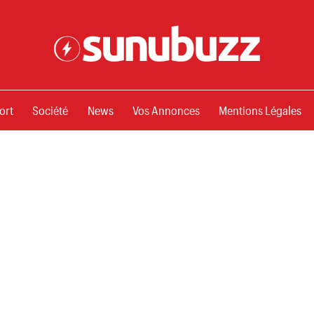
ssements
ort
Société
News
Vos Annonces
Mentions Légales