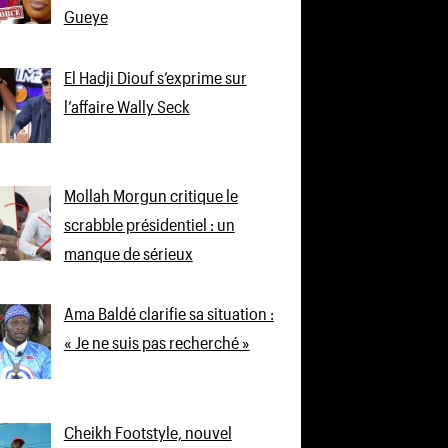
Gueye
El Hadji Diouf s’exprime sur
l’affaire Wally Seck
Mollah Morgun critique le
scrabble présidentiel : un
manque de sérieux
Ama Baldé clarifie sa situation :
« Je ne suis pas recherché »
Cheikh Footstyle, nouvel