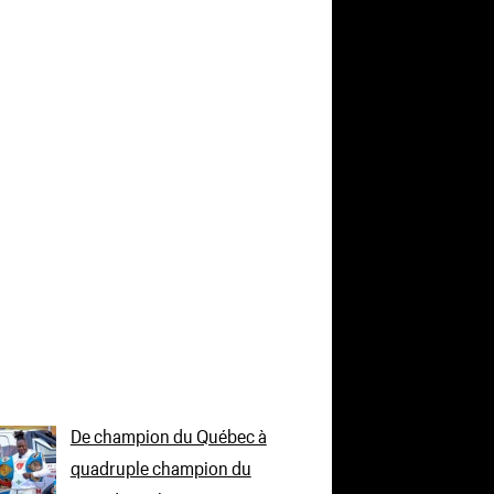
De champion du Québec à
quadruple champion du