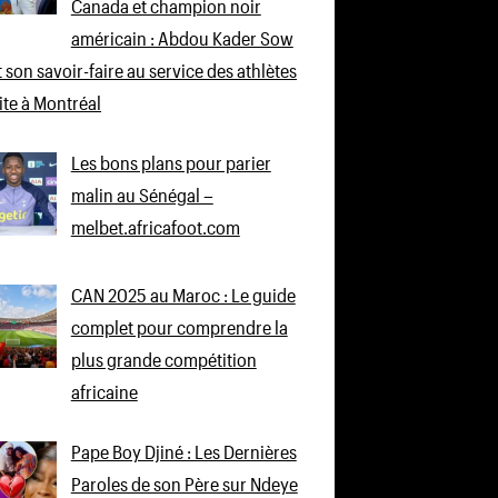
Canada et champion noir
américain : Abdou Kader Sow
 son savoir-faire au service des athlètes
lite à Montréal
Les bons plans pour parier
malin au Sénégal –
melbet.africafoot.com
CAN 2025 au Maroc : Le guide
complet pour comprendre la
plus grande compétition
africaine
Pape Boy Djiné : Les Dernières
Paroles de son Père sur Ndeye