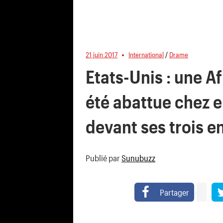
21 juin 2017
International
/
Drame
Etats-Unis : une A
été abattue chez el
devant ses trois e
Publié par
Sunubuzz
Partager