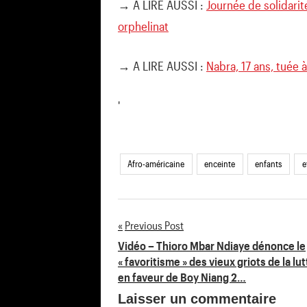
→ A LIRE AUSSI :
Journée de solidarit
orphelinat
→ A LIRE AUSSI :
Nabra, 17 ans, tuée 
'
Afro-américaine
enceinte
enfants
e
Previous Post
Navigation
Vidéo – Thioro Mbar Ndiaye dénonce le
« favoritisme » des vieux griots de la lut
de
en faveur de Boy Niang 2…
Laisser un commentaire
l’article