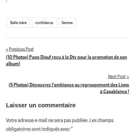
'
Belle mère
confidence
femme
Previous Post
Navigation
(10 Photos) Pape Diouf reçu à la Dtv pour la promotion de son
album!
de
Next Post
l’article
(5 Photos) Découvrez l’ambiance au regroupement des Lions
à Casablanca !
Laisser un commentaire
Votre adresse e-mail ne sera pas publiée.
Les champs
obligatoires sont indiqués avec
*