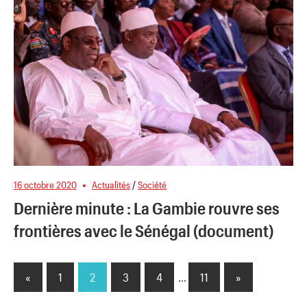
16 octobre 2020
Actualités
/
Société
Dernière minute : La Gambie rouvre ses
frontières avec le Sénégal (document)
«
Previous
1
2
3
4
…
11
Next
»
Pagination
Posts
Posts