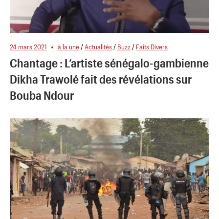
24 mars 2021
à la une
/
Actualités
/
Buzz
/
Faits Divers
Chantage : L’artiste sénégalo-gambienne
Dikha Trawolé fait des révélations sur
Bouba Ndour