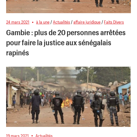
24 mars 2021
à la une
/
Actualités
/
affaire juridique
/
Faits Divers
Gambie : plus de 20 personnes arrêtées
pour faire la justice aux sénégalais
rapinés
19 mars 2021
Actualités