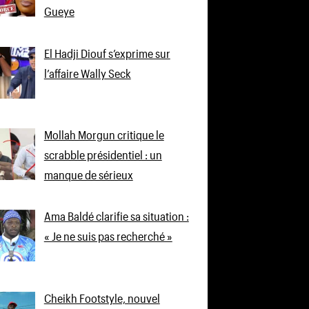
Gueye
El Hadji Diouf s’exprime sur
l’affaire Wally Seck
Mollah Morgun critique le
scrabble présidentiel : un
manque de sérieux
Ama Baldé clarifie sa situation :
« Je ne suis pas recherché »
Cheikh Footstyle, nouvel