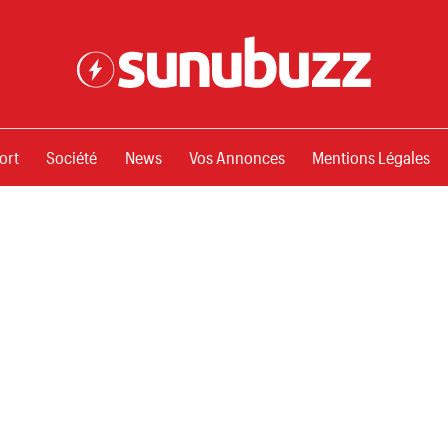
ssements
ort
Société
News
Vos Annonces
Mentions Légales