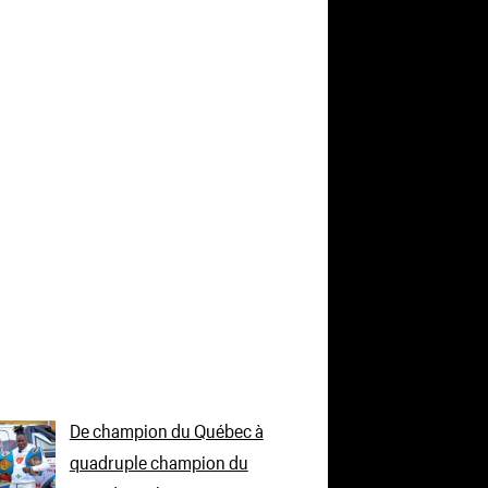
De champion du Québec à
quadruple champion du