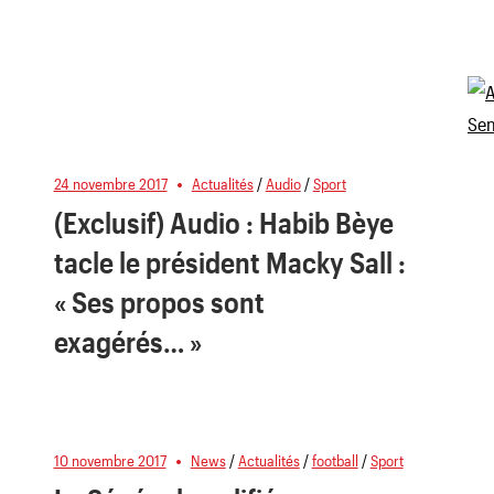
24 novembre 2017
Actualités
/
Audio
/
Sport
(Exclusif) Audio : Habib Bèye
tacle le président Macky Sall :
« Ses propos sont
exagérés… »
10 novembre 2017
News
/
Actualités
/
football
/
Sport