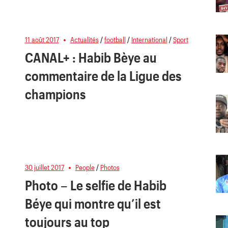
11 août 2017
Actualités
/
football
/
International
/
Sport
CANAL+ : Habib Bèye au
commentaire de la Ligue des
champions
30 juillet 2017
People
/
Photos
Photo – Le selfie de Habib
Béye qui montre qu’il est
toujours au top