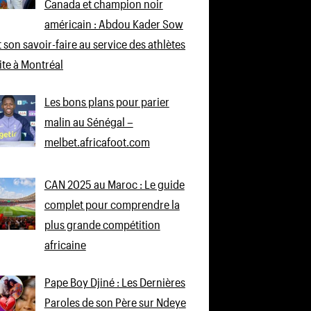
Canada et champion noir
américain : Abdou Kader Sow
 son savoir-faire au service des athlètes
lite à Montréal
Les bons plans pour parier
malin au Sénégal –
melbet.africafoot.com
CAN 2025 au Maroc : Le guide
complet pour comprendre la
plus grande compétition
africaine
Pape Boy Djiné : Les Dernières
Paroles de son Père sur Ndeye