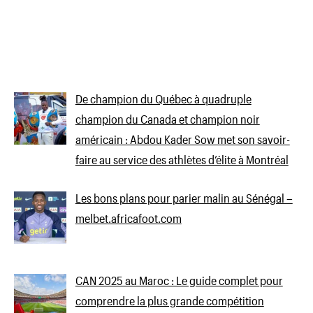
De champion du Québec à quadruple
champion du Canada et champion noir
américain : Abdou Kader Sow met son savoir-
faire au service des athlètes d’élite à Montréal
Les bons plans pour parier malin au Sénégal –
melbet.africafoot.com
CAN 2025 au Maroc : Le guide complet pour
comprendre la plus grande compétition