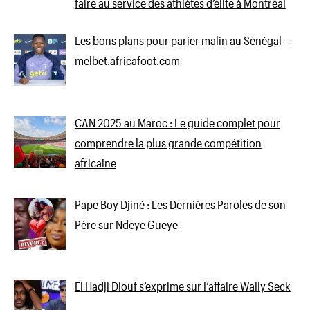
faire au service des athlètes d’élite à Montréal
Les bons plans pour parier malin au Sénégal –
melbet.africafoot.com
CAN 2025 au Maroc : Le guide complet pour
comprendre la plus grande compétition
africaine
Pape Boy Djiné : Les Dernières Paroles de son
Père sur Ndeye Gueye
El Hadji Diouf s’exprime sur l’affaire Wally Seck