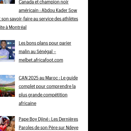
Canada et champion noir
américain : Abdou Kader Sow
 son savoir-faire au service des athlètes
lite à Montréal
Les bons plans pour parier
malin au Sénégal –
melbet.africafoot.com
CAN 2025 au Maroc : Le guide
complet pour comprendre la
plus grande compétition
africaine
Pape Boy Djiné : Les Dernières
Paroles de son Père sur Ndeye