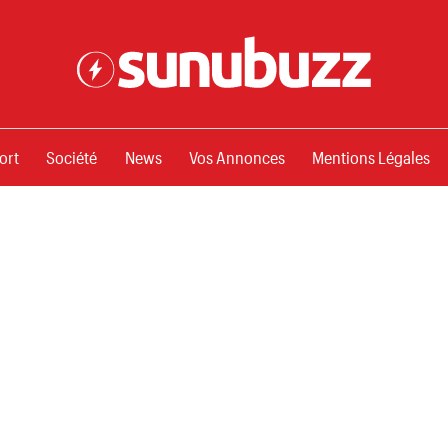
ssements
ort
Société
News
Vos Annonces
Mentions Légales