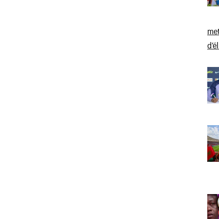
met
d’é