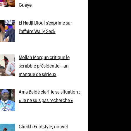
Gueye
El Hadji Diouf s’exprime sur
l’affaire Wally Seck
Mollah Morgun critique le
scrabble présidentiel : un
manque de sérieux
Ama Baldé clarifie sa situation :
« Je ne suis pas recherché »
Cheikh Footstyle, nouvel