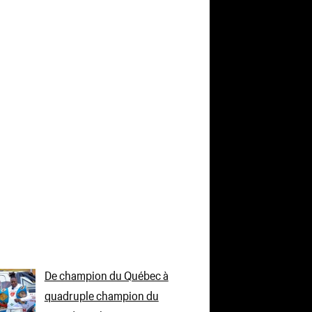
De champion du Québec à
quadruple champion du