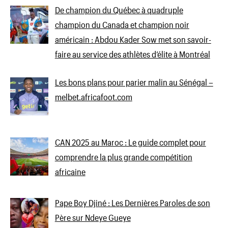
De champion du Québec à quadruple
champion du Canada et champion noir
américain : Abdou Kader Sow met son savoir-
faire au service des athlètes d’élite à Montréal
Les bons plans pour parier malin au Sénégal –
melbet.africafoot.com
CAN 2025 au Maroc : Le guide complet pour
comprendre la plus grande compétition
africaine
Pape Boy Djiné : Les Dernières Paroles de son
Père sur Ndeye Gueye