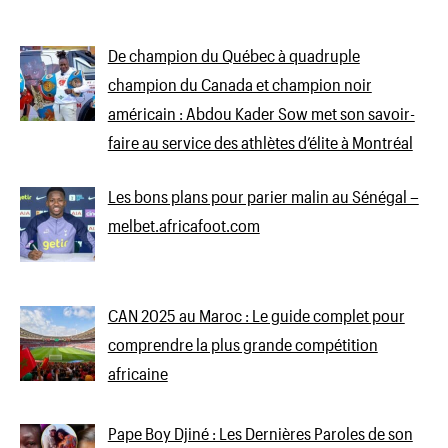
De champion du Québec à quadruple
champion du Canada et champion noir
américain : Abdou Kader Sow met son savoir-
faire au service des athlètes d’élite à Montréal
Les bons plans pour parier malin au Sénégal –
melbet.africafoot.com
CAN 2025 au Maroc : Le guide complet pour
comprendre la plus grande compétition
africaine
Pape Boy Djiné : Les Dernières Paroles de son