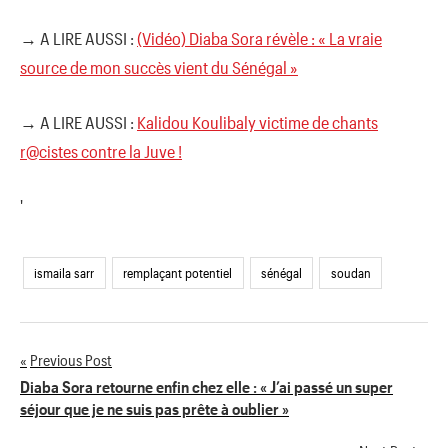
→ A LIRE AUSSI :
(Vidéo) Diaba Sora révèle : « La vraie
source de mon succès vient du Sénégal »
→ A LIRE AUSSI :
Kalidou Koulibaly victime de chants
r@cistes contre la Juve !
'
ismaila sarr
remplaçant potentiel
sénégal
soudan
Previous Post
Navigation
Diaba Sora retourne enfin chez elle : « J’ai passé un super
séjour que je ne suis pas prête à oublier »
de